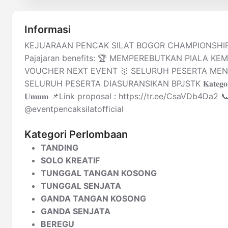
Informasi
KEJUARAAN PENCAK SILAT BOGOR CHAMPIONSHIP 2🔥 Kej
Pajajaran benefits: 🏆 MEMPEREBUTKAN PIALA K
VOUCHER NEXT EVENT 🥇 SELURUH PESERTA MEND
SELURUH PESERTA DIASURANSIKAN BPJSTK 𝐊𝐚𝐭𝐞𝐠𝐨𝐫𝐢 𝐦𝐮𝐥𝐚𝐢 𝐝𝐚𝐫𝐢 𝐓
𝐔𝐦𝐮𝐦 📌Link proposal : https://tr.ee/CsaVDb4Da
@eventpencaksilatofficial
Kategori Perlombaan
TANDING
SOLO KREATIF
TUNGGAL TANGAN KOSONG
TUNGGAL SENJATA
GANDA TANGAN KOSONG
GANDA SENJATA
BEREGU