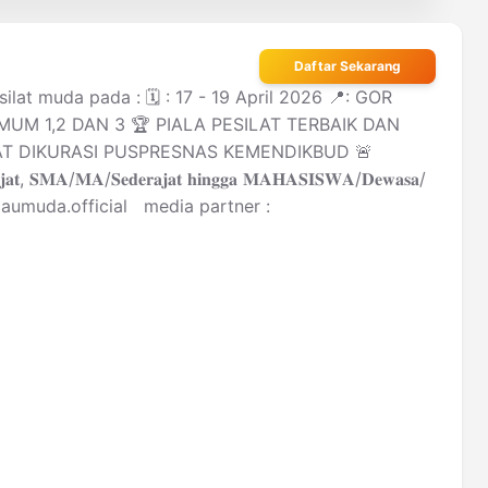
Daftar Sekarang
 muda pada : 🗓️ : 17 - 19 April 2026 📍: GOR
UM 1,2 DAN 3 🏆 PIALA PESILAT TERBAIK DAN
AT DIKURASI PUSPRESNAS KEMENDIKBUD 🚨
𝐒𝐌𝐀/𝐌𝐀/𝐒𝐞𝐝𝐞𝐫𝐚𝐣𝐚𝐭 𝐡𝐢𝐧𝐠𝐠𝐚 𝐌𝐀𝐇𝐀𝐒𝐈𝐒𝐖𝐀/𝐃𝐞𝐰𝐚𝐬𝐚/
maumuda.official media partner :