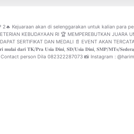
uaraan akan di selenggarakan untuk kalian para pesilat
EMETERIAN KEBUDAYAAN RI 🏆 MEMPEREBUTKAN JUARA UM
APAT SERTIFIKAT DAN MEDALI 📄 EVENT AKAN TERCAT
/𝐏𝐫𝐚 𝐔𝐬𝐢𝐚 𝐃𝐢𝐧𝐢, 𝐒𝐃/𝐔𝐬𝐢𝐚 𝐃𝐢𝐧𝐢, 𝐒𝐌𝐏/𝐌𝐓𝐬/𝐒𝐞𝐝𝐞𝐫𝐚𝐣𝐚𝐭, 
2 📞Contact person Dila 082322287073 📸 Instagram : @hari